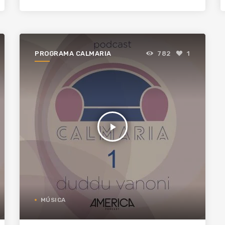
PROGRAMA CALMARIA
782
1
play_arrow
MÚSICA