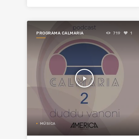
PROGRAMA CALMARIA
719
1
play_arrow
MÚSICA