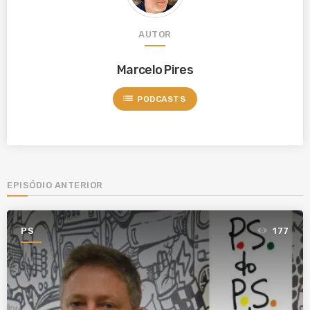
AUTOR
Marcelo Pires
list
PODCASTS
EPISÓDIO ANTERIOR
PS
177