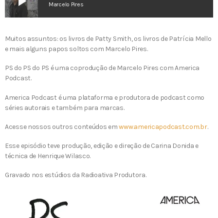
play_arrow
Marcelo Pires
Muitos assuntos: os livros de Patty Smith, os livros de Patrícia Mello
e mais alguns papos soltos com Marcelo Pires.
PS do PS do PS é uma coprodução de Marcelo Pires com America
Podcast.
America Podcast é uma plataforma e produtora de podcast como
séries autorais e também para marcas.
Acesse nossos outros conteúdos em
www.americapodcast.com.br
.
Esse episódio teve produção, edição e direção de Carina Donida e
técnica de Henrique Wilasco.
Gravado nos estúdios da Radioativa Produtora.