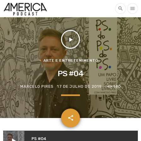
search
menu
play_arrow
ARTE E ENTRETENIMENTO
PS #04
MARCELO PIRES
17 DE JULHO DE 2019
180
email
share
PS #04