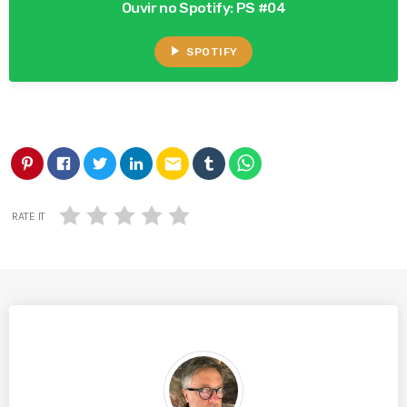
Ouvir no Spotify: PS #04
play_arrow
SPOTIFY
email
RATE IT