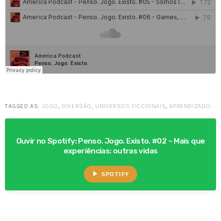
TAGGED AS:
JOGO
,
DIVERSÃO
,
UNIVERSOS FICCIONAIS
,
APRENDIZADO
.
Ouvir no Spotify: Penso. Jogo. Existo. #02 – Mais que
experiências: outras vidas
play_arrow
SPOTIFY