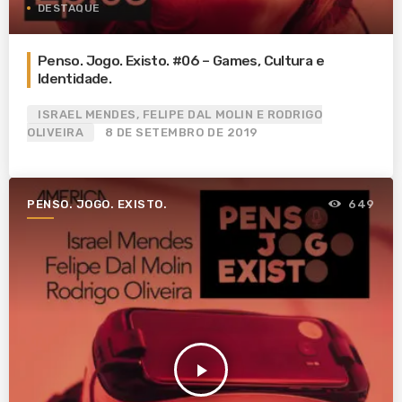
DESTAQUE
Penso. Jogo. Existo. #06 – Games, Cultura e
Identidade.
ISRAEL MENDES, FELIPE DAL MOLIN E RODRIGO
OLIVEIRA
8 DE SETEMBRO DE 2019
PENSO. JOGO. EXISTO.
649
play_arrow