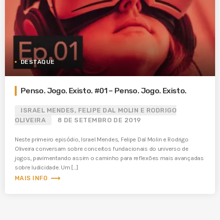
DESTAQUE
Penso. Jogo. Existo. #01 – Penso. Jogo. Existo.
ISRAEL MENDES, FELIPE DAL MOLIN E RODRIGO
OLIVEIRA
8 DE SETEMBRO DE 2019
Neste primeiro episódio, Israel Mendes, Felipe Dal Molin e Rodrigo
Oliveira conversam sobre conceitos fundacionais do universo de
jogos, pavimentando assim o caminho para reflexões mais avançadas
sobre ludicidade. Um […]
trending_flat
MAIS INFO