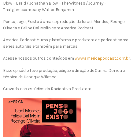
Blow – Braid / Jonathan Blow – The Witness / Journey –
Thatgamecompany Walter Benjamin
Penso, Jogo, Existo é uma coprodução de Israel Mendes, Rodrigo
Oliveria e Felipe Dal Molin com America Podcast.
America Podcast é uma plataforma e produtora de podcast como
séries autorais e também para marcas.
Acesse nossos outros conteúdos em
www.americapodcast.com.br
.
Esse episódio teve produção, edição e direção de Carina Donida e
técnica de Henrique Wilasco.
Gravado nos estúdios da Radioativa Produtora.