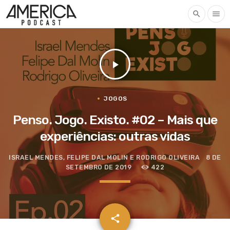
search
menu
play_arrow
JOGOS
Penso. Jogo. Existo. #02 – Mais que
experiências: outras vidas
ISRAEL MENDES, FELIPE DAL MOLIN E RODRIGO OLIVEIRA
8 DE
SETEMBRO DE 2019
422
email
share