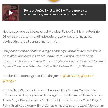
play_arrow
Penso. Jogo. Existo. #02 – Mais que experiências: outras vidas
Israel Mendes, Felipe Dal Molin e Rodrigo Oliveira
Neste segundo episódio, Israel Mendes, Felipe Dal Molin e Rodrigo
Oliveira se divertem refletindo sobre luto, vidas alternativas,
adolescência, ocitocina e muito mais.
Um pensamento orientado a jogos consegue amplificar a existência
para além dos bordões da realidade. Bem-vindx a uma série de
reflexões filosóficas onde o Pensar é lógico, o Jogar é lúdico e o Existir é
líquido. Com Israel Mendes , Felipe Dal Molin e Rodrigo Oliveira
Curtiu? Fala com a gente! Fala da gente!
@iMENDE5
,
@lipedal
,
@rdrglvr
REFERÊNCIAS: Raph Koster – Theory of Fun / Roger Caillois – Os
Homens e os Jogos / Johan Huizinga – Homo Ludens / Thais Weiller –
Rainy Day / Dys4ia – Anna Anthropy / Nicole Lazzaro – The 4 Keys 2
Fun / Greg Kostikyan – Emergência e Incerteza em Jogos / Jonathan