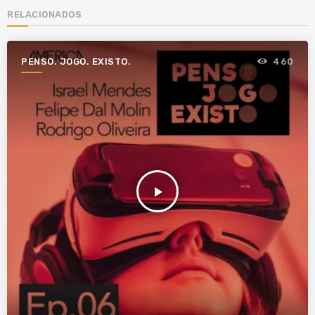
RELACIONADOS
PENSO. JOGO. EXISTO.
460
play_arrow