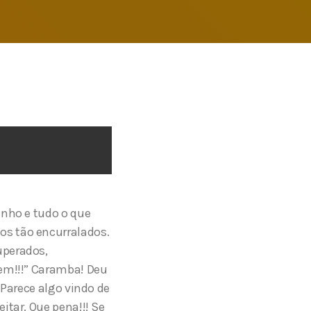
inho e tudo o que
os tão encurralados.
uperados,
vem!!!” Caramba! Deu
 Parece algo vindo de
itar. Que pena!!! Se