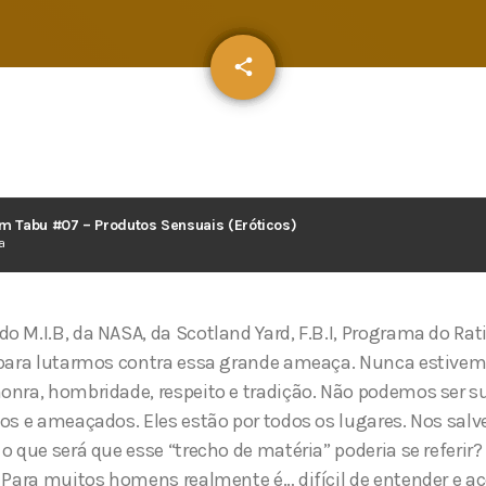
email
share
Tabu #07 – Produtos Sensuais (Eróticos)
a
 M.I.B, da NASA, da Scotland Yard, F.B.I, Programa do Rat
 para lutarmos contra essa grande ameaça. Nunca estivem
onra, hombridade, respeito e tradição. Não podemos ser s
os e ameaçados. Eles estão por todos os lugares. Nos sal
o que será que esse “trecho de matéria” poderia se referir?
 Para muitos homens realmente é… difícil de entender e ace