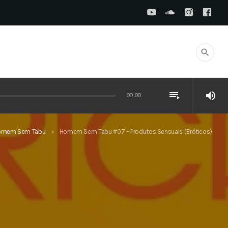
search
playlist_play
volume_up
00:00
omem Sem Tabu
Homem Sem Tabu #07 – Produtos Sensuais (Eróticos)
keyboard_arrow_right