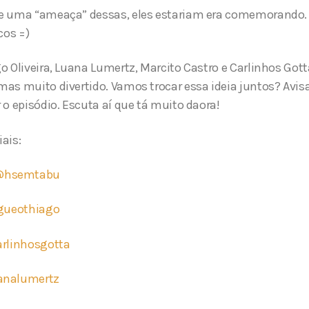
e uma “ameaça” dessas, eles estariam era comemorando. 
cos =)
o Oliveira, Luana Lumertz, Marcito Castro e Carlinhos Got
as muito divertido. Vamos trocar essa ideia juntos? Avis
 o episódio. Escuta aí que tá muito daora!
ais:
@hsemtabu
ueothiago
rlinhosgotta
analumertz