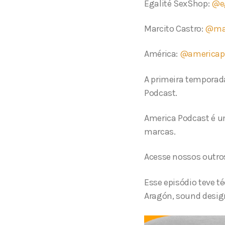
Egalité SexShop:
@eg
Marcito Castro:
@mar
América:
@americap
A primeira tempora
Podcast.
America Podcast é u
marcas.
Acesse nossos outr
Esse episódio teve t
Aragón, sound design