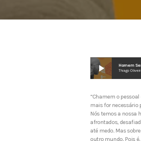
play_arrow
Homem Sem 
Thiago Oliveir
“Chamem o pessoal do
mais for necessário
Nós temos a nossa h
afrontados, desafiad
até medo. Mas sobre 
outro mundo. Pois é.